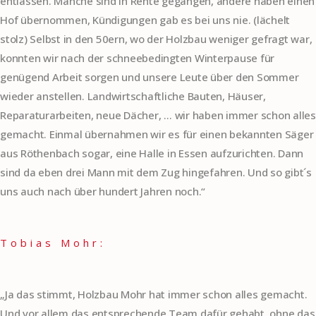
entlassen. Manche sind in Rente gegangen, andere haben einen
Hof übernommen, Kündigungen gab es bei uns nie. (lächelt
stolz) Selbst in den 50ern, wo der Holzbau weniger gefragt war,
konnten wir nach der schneebedingten Winterpause für
genügend Arbeit sorgen und unsere Leute über den Sommer
wieder anstellen. Landwirtschaftliche Bauten, Häuser,
Reparaturarbeiten, neue Dächer, … wir haben immer schon alles
gemacht. Einmal übernahmen wir es für einen bekannten Säger
aus Röthenbach sogar, eine Halle in Essen aufzurichten. Dann
sind da eben drei Mann mit dem Zug hingefahren. Und so gibt´s
uns auch nach über hundert Jahren noch.“
Tobias Mohr:
„Ja das stimmt, Holzbau Mohr hat immer schon alles gemacht.
Und vor allem das entsprechende Team dafür gehabt, ohne das